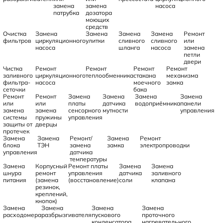
замена
замена
насоса
патрубка
дозатора
моющих
средств
Очистка
Замена
Замена
Замена
Замена
Ремонт
фильтров
циркуляционного
улитки
сливного
сливного
или
насоса
шланга
насоса
замена
петли
двери
Чистка
Ремонт
Ремонт
Ремонт
Ремонт
заливного
циркуляционного
теплообменника
стакана
механизма
фильтра-
насоса
моечного
замка
сеточки
бака
Ремонт
Ремонт
Замена
Замена
Замена
Замена
или
или
платы
датчика
водоприёмника
панели
замена
замена
сенсорного
мутности
управления
системы
пружины
управления
защиты от
дверцы
протечек
Замена
Замена
Ремонт/
Замена
Ремонт
блока
ТЭН
замена
замка
электропроводки
управления
датчика
температуры
Замена
Корпусный
Ремонт платы
Замена
Замена
шнура
ремонт
управления
датчика
заливного
питания
(замена
(восстановление)
соли
клапана
резинок,
креплений,
кнопок)
Замена
Замена
Замена
Замена
расходомера
разбрызгивателя
пускового
проточного
конденсатора
нагревательного