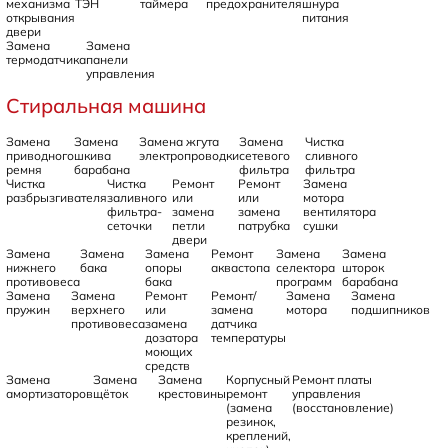
механизма
ТЭН
таймера
предохранителя
шнура
открывания
питания
двери
Замена
Замена
термодатчика
панели
управления
Стиральная машина
Замена
Замена
Замена жгута
Замена
Чистка
приводного
шкива
электропроводки
сетевого
сливного
ремня
барабана
фильтра
фильтра
Чистка
Чистка
Ремонт
Ремонт
Замена
разбрызгивателя
заливного
или
или
мотора
фильтра-
замена
замена
вентилятора
сеточки
петли
патрубка
сушки
двери
Замена
Замена
Замена
Ремонт
Замена
Замена
нижнего
бака
опоры
аквастопа
селектора
шторок
противовеса
бака
программ
барабана
Замена
Замена
Ремонт
Ремонт/
Замена
Замена
пружин
верхнего
или
замена
мотора
подшипников
противовеса
замена
датчика
дозатора
температуры
моющих
средств
Замена
Замена
Замена
Корпусный
Ремонт платы
амортизаторов
щёток
крестовины
ремонт
управления
(замена
(восстановление)
резинок,
креплений,