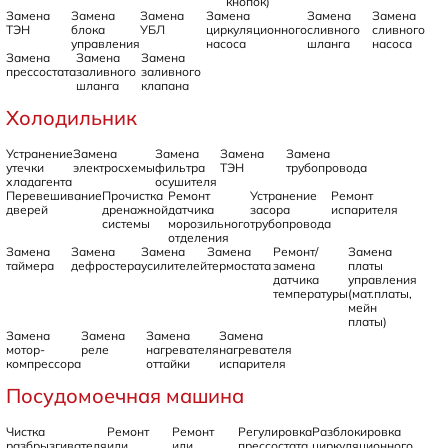
кнопок)
Замена
Замена
Замена
Замена
Замена
Замена
ТЭН
блока
УБЛ
циркуляционного
сливного
сливного
управления
насоса
шланга
насоса
Замена
Замена
Замена
прессостата
заливного
заливного
шланга
клапана
Холодильник
Устранение
Замена
Замена
Замена
Замена
утечки
электросхемы
фильтра
ТЭН
трубопровода
хладагента
осушителя
Перевешивание
Прочистка
Ремонт
Устранение
Ремонт
дверей
дренажной
датчика
засора
испарителя
системы
морозильного
трубопровода
отделения
Замена
Замена
Замена
Замена
Ремонт/
Замена
таймера
дефростера
усилителей
термостата
замена
платы
датчика
управления
температуры
(мат.платы,
мейн
платы)
Замена
Замена
Замена
Замена
мотор-
реле
нагревателя
нагревателя
компрессора
оттайки
испарителя
Посудомоечная машина
Чистка
Ремонт
Ремонт
Регулировка
Разблокировка
разбрызгивателя
или
или
прессостата
циркуляционного