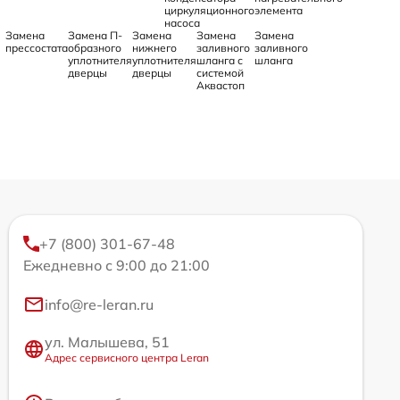
циркуляционного
элемента
насоса
Замена
Замена П-
Замена
Замена
Замена
прессостата
образного
нижнего
заливного
заливного
уплотнителя
уплотнителя
шланга с
шланга
дверцы
дверцы
системой
Аквастоп
+7 (800) 301-67-48
Ежедневно с 9:00 до 21:00
info@re-leran.ru
ул. Малышева, 51
Адрес сервисного центра Leran