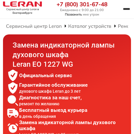
+7 (800) 301-67-48
Сервисный центр Leran
в
Ежедневно с 9:00 до 21:00
Екатеринбурге
Позвонить
мне утром
Сервисный центр Leran
Каталог устройств
Ремон
Замена индикаторной лампы
духового шкафа
Leran EO 1227 WG
Официальный сервис
Гарантийное обслуживание
духового шкафа Leran до 3 лет
Диагностика за наш счет,
ремонт по желанию
Бесплатный выезд курьера
в день обращения
Замена индикаторной лампы духового
шкафа