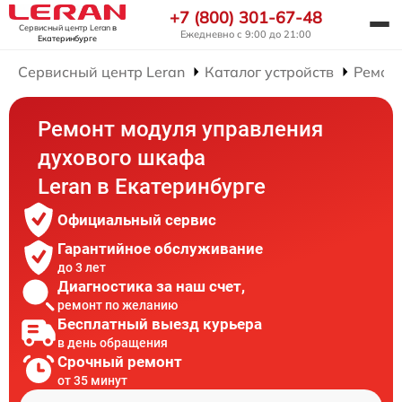
+7 (800) 301-67-48
Сервисный центр Leran
в
Ежедневно с 9:00 до 21:00
Екатеринбурге
Сервисный центр Leran
Каталог устройств
Ремон
Ремонт модуля управления
духового шкафа
Leran в Екатеринбурге
Официальный сервис
Гарантийное обслуживание
до 3 лет
Диагностика за наш счет,
ремонт по желанию
Бесплатный выезд курьера
в день обращения
Срочный ремонт
от 35 минут