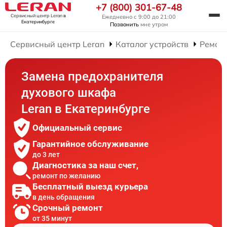
+7 (800) 301-67-48
Сервисный центр Leran
в
Ежедневно с 9:00 до 21:00
Екатеринбурге
Позвонить
мне утром
Сервисный центр Leran
Каталог устройств
Ремон
Замена предохранителя
духового шкафа
Leran в Екатеринбурге
Официальный сервис
Гарантийное обслуживание
до 3 лет
Диагностика за наш счет,
ремонт по желанию
Бесплатный выезд курьера
в день обращения
Срочный ремонт
от 35 минут