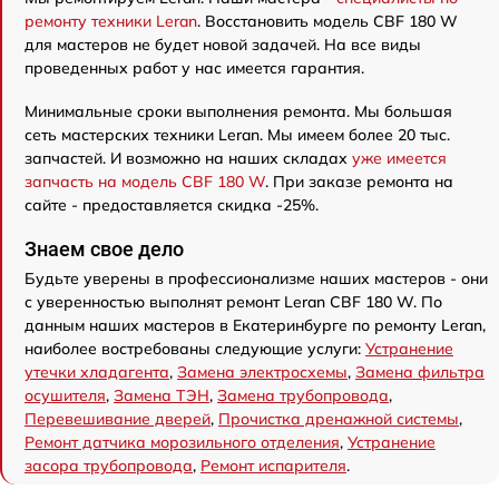
ремонту техники Leran
. Восстановить модель CBF 180 W
для мастеров не будет новой задачей. На все виды
проведенных работ у нас имеется гарантия.
Минимальные сроки выполнения ремонта. Мы большая
сеть мастерских техники Leran. Мы имеем более 20 тыс.
запчастей. И возможно на наших складах
уже имеется
запчасть на модель CBF 180 W
. При заказе ремонта на
сайте - предоставляется скидка -25%.
Знаем свое дело
Будьте уверены в профессионализме наших мастеров - они
с уверенностью выполнят ремонт Leran CBF 180 W. По
данным наших мастеров в Екатеринбурге по ремонту Leran,
наиболее востребованы следующие услуги:
Устранение
утечки хладагента
,
Замена электросхемы
,
Замена фильтра
осушителя
,
Замена ТЭН
,
Замена трубопровода
,
Перевешивание дверей
,
Прочистка дренажной системы
,
Ремонт датчика морозильного отделения
,
Устранение
засора трубопровода
,
Ремонт испарителя
.