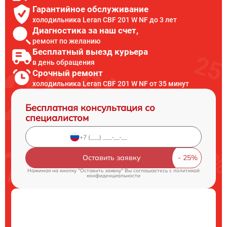
Гарантийное обслуживание
холодильника Leran CBF 201 W NF до 3 лет
Диагностика за наш счет,
ремонт по желанию
Бесплатный выезд курьера
в день обращения
Срочный ремонт
холодильника Leran CBF 201 W NF от 35 минут
Бесплатная консультация со
специалистом
Оставить заявку
Нажимая на кнопку "Оставить заявку" Вы соглашаетесь c
политикой
конфиденциальности