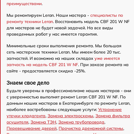
преимуществами
.
Мы ремонтируем Leran. Наши мастера -
специалисты по
ремонту техники Leran
. Восстановить модель CBF 201 W NF
для мастеров не будет новой задачей. На все виды
проведенных работ у нас имеется гарантия.
Минимальные сроки выполнения ремонта. Мы большая
сеть мастерских техники Leran. Мы имеем более 20 тыс.
запчастей. И возможно на наших складах
уже имеется
запчасть на модель CBF 201 W NF
. При заказе ремонта на
сайте - предоставляется скидка -25%.
Знаем свое дело
Будьте уверены в профессионализме наших мастеров - они
с уверенностью выполнят ремонт Leran CBF 201 W NF. По
данным наших мастеров в Екатеринбурге по ремонту Leran,
наиболее востребованы следующие услуги:
Устранение
утечки хладагента
,
Замена электросхемы
,
Замена фильтра
осушителя
,
Замена ТЭН
,
Замена трубопровода
,
Перевешивание дверей
,
Прочистка дренажной системы
,