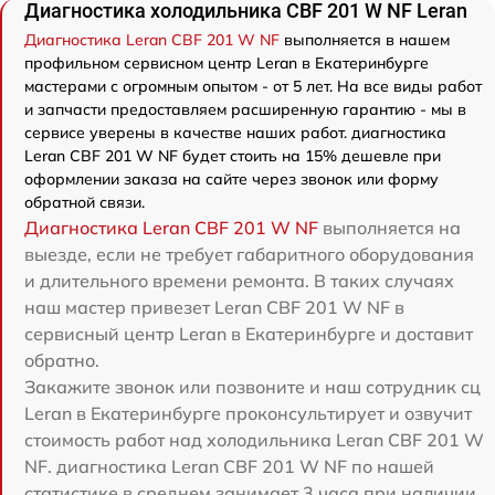
Диагностика холодильника CBF 201 W NF Leran
Диагностика Leran CBF 201 W NF
выполняется в нашем
профильном сервисном центр Leran в Екатеринбурге
мастерами с огромным опытом - от 5 лет. На все виды работ
и запчасти предоставляем расширенную гарантию - мы в
сервисе уверены в качестве наших работ. диагностика
Leran CBF 201 W NF будет стоить на 15% дешевле при
оформлении заказа на сайте через звонок или форму
обратной связи.
Диагностика Leran CBF 201 W NF
выполняется на
выезде, если не требует габаритного оборудования
и длительного времени ремонта. В таких случаях
наш мастер привезет Leran CBF 201 W NF в
сервисный центр Leran в Екатеринбурге и доставит
обратно.
Закажите звонок или позвоните и наш сотрудник сц
Leran в Екатеринбурге проконсультирует и озвучит
стоимость работ над холодильника Leran CBF 201 W
NF. диагностика Leran CBF 201 W NF по нашей
статистике в среднем занимает 3 часа при наличии