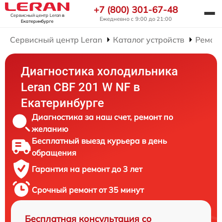
+7 (800) 301-67-48
Сервисный центр Leran
в
Ежедневно с 9:00 до 21:00
Екатеринбурге
Сервисный центр Leran
Каталог устройств
Ремон
Диагностика холодильника
Leran CBF 201 W NF в
Екатеринбурге
Диагностика за наш счет, ремонт по
желанию
Бесплатный выезд курьера в день
обращения
Гарантия на ремонт до 3 лет
Срочный ремонт от 35 минут
Бесплатная консультация со