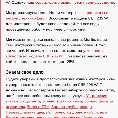
W. Однако
наш сервис-центр выделяется преимуществами
.
Мы ремонтируем Leran. Наши мастера -
специалисты по
ремонту техники Leran
. Восстановить модель CBF 205 W
для мастеров не будет новой задачей. На все виды
проведенных работ у нас имеется гарантия.
Минимальные сроки выполнения ремонта. Мы большая
сеть мастерских техники Leran. Мы имеем более 20 тыс.
запчастей. И возможно на наших складах
уже имеется
запчасть на модель CBF 205 W
. При заказе ремонта на
сайте - предоставляется скидка -25%.
Знаем свое дело
Будьте уверены в профессионализме наших мастеров - они
с уверенностью выполнят ремонт Leran CBF 205 W. По
данным наших мастеров в Екатеринбурге по ремонту Leran,
наиболее востребованы следующие услуги:
Устранение
утечки хладагента
,
Замена электросхемы
,
Замена фильтра
осушителя
,
Замена ТЭН
,
Замена трубопровода
,
Перевешивание дверей
,
Прочистка дренажной системы
,
Ремонт датчика морозильного отделения
,
Устранение