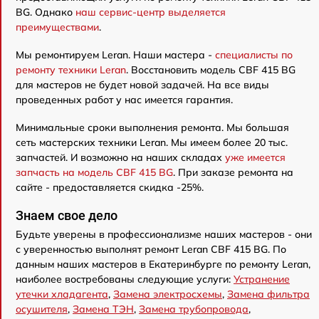
BG. Однако
наш сервис-центр выделяется
преимуществами
.
Мы ремонтируем Leran. Наши мастера -
специалисты по
ремонту техники Leran
. Восстановить модель CBF 415 BG
для мастеров не будет новой задачей. На все виды
проведенных работ у нас имеется гарантия.
Минимальные сроки выполнения ремонта. Мы большая
сеть мастерских техники Leran. Мы имеем более 20 тыс.
запчастей. И возможно на наших складах
уже имеется
запчасть на модель CBF 415 BG
. При заказе ремонта на
сайте - предоставляется скидка -25%.
Знаем свое дело
Будьте уверены в профессионализме наших мастеров - они
с уверенностью выполнят ремонт Leran CBF 415 BG. По
данным наших мастеров в Екатеринбурге по ремонту Leran,
наиболее востребованы следующие услуги:
Устранение
утечки хладагента
,
Замена электросхемы
,
Замена фильтра
осушителя
,
Замена ТЭН
,
Замена трубопровода
,