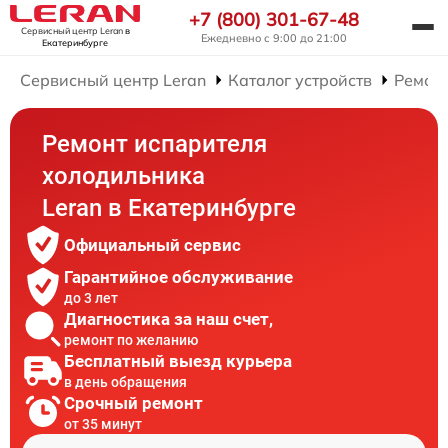
+7 (800) 301-67-48
Сервисный центр Leran
в
Ежедневно с 9:00 до 21:00
Екатеринбурге
Сервисный центр Leran
Каталог устройств
Ремон
Ремонт испарителя
холодильника
Leran в Екатеринбурге
Официальный сервис
Гарантийное обслуживание
до 3 лет
Диагностика за наш счет,
ремонт по желанию
Бесплатный выезд курьера
в день обращения
Срочный ремонт
от 35 минут