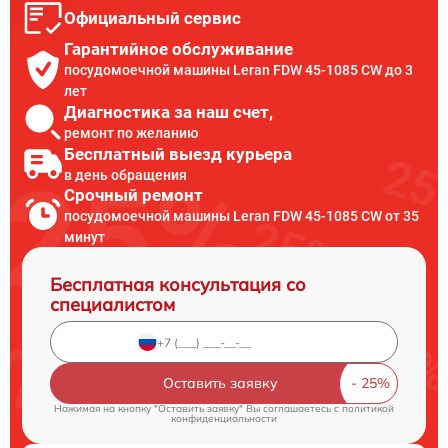
Официальный сервис
Гарантийное обслуживание
посудомоечной машины Leran FDW 45-1085 CW до 3
лет
Диагностика за наш счет,
ремонт по желанию
Бесплатный выезд курьера
в день обращения
Срочный ремонт
посудомоечной машины Leran FDW 45-1085 CW от 35
минут
Бесплатная консультация со
специалистом
Оставить заявку
Нажимая на кнопку "Оставить заявку" Вы соглашаетесь c
политикой
конфиденциальности