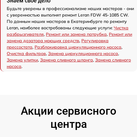
Знаем свое дело
Будьте уверены в профессионализме наших мастеров - они
с уверенностью выполнят ремонт Leran FDW 45-1085 CW.
По данным наших мастеров в Екатеринбурге по ремонту
Leran, наиболее востребованы следующие услуги:
Чистка
разбрызгивателя
,
Ремонт или замена патрубка
,
Ремонт или
замена дозатора моющих средств
,
Регулировка
прессостата
,
Разблокировка циркуляционного насоса
,
Очистка фильтров
,
Замена циркуляционного насоса
,
Замена улитки
,
Замена сливного шланга
,
Замена сливного
насоса
.
Акции сервисного
центра