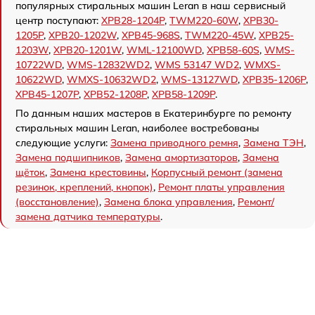
популярных стиральных машин Leran в наш сервисный
центр поступают:
XPB28-1204P
,
TWM220-60W
,
XPB30-
1205P
,
XPB20-1202W
,
XPB45-968S
,
TWM220-45W
,
XPB25-
1203W
,
XPB20-1201W
,
WML-12100WD
,
XPB58-60S
,
WMS-
10722WD
,
WMS-12832WD2
,
WMS 53147 WD2
,
WMXS-
10622WD
,
WMXS-10632WD2
,
WMS-13127WD
,
XPB35-1206P
,
XPB45-1207P
,
XPB52-1208P
,
XPB58-1209P
.
По данным наших мастеров в Екатеринбурге по ремонту
стиральных машин Leran, наиболее востребованы
следующие услуги:
Замена приводного ремня
,
Замена ТЭН
,
Замена подшипников
,
Замена амортизаторов
,
Замена
щёток
,
Замена крестовины
,
Корпусный ремонт (замена
резинок, креплений, кнопок)
,
Ремонт платы управления
(восстановление)
,
Замена блока управления
,
Ремонт/
замена датчика температуры
.