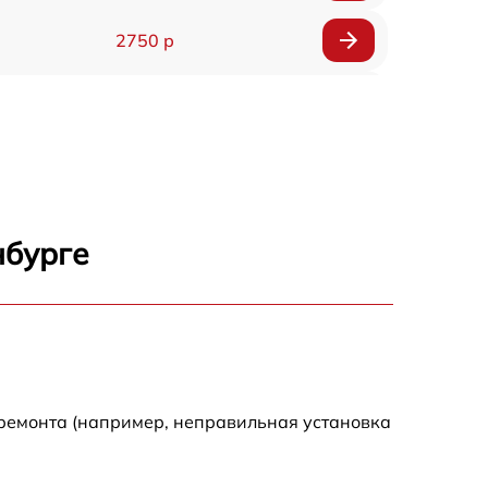
2750 р
850 р
2450 р
1800 р
нбурге
1100 р
1100 р
1800 р
 ремонта (например, неправильная установка
1000 р