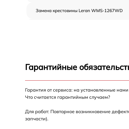
Замена крестовины Leran WMS-1267WD
Корпусный ремонт (замена резинок,
креплений, кнопок) Leran WMS-1267WD
Ремонт платы управления (восстановление)
Leran WMS-1267WD
Замена блока управления Leran WMS-
1267WD
Гарантийные обязательст
Ремонт/замена датчика температуры Leran
WMS-1267WD
Гарантия от сервиса: на установленные нами
Замена УБЛ Leran WMS-1267WD
Что считается гарантийным случаем?
Замена циркуляционного насоса Leran
WMS-1267WD
Для работ: Повторное возникновение дефект
запчасти).
Замена сливного шланга Leran WMS-
1267WD