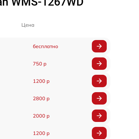
ran WMS-1267WD
Цена
бесплатно
750 р
1200 р
2800 р
2000 р
1200 р