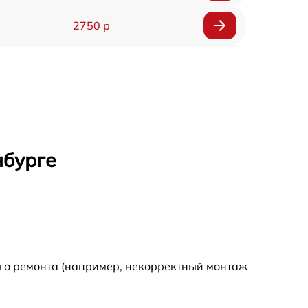
2750 р
850 р
2450 р
1800 р
нбурге
1100 р
1100 р
1800 р
ого ремонта (например, некорректный монтаж
1000 р