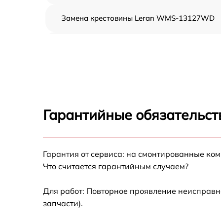
Замена крестовины Leran WMS-13127WD
Корпусный ремонт (замена резинок,
креплений, кнопок) Leran WMS-13127WD
Ремонт платы управления (восстановление)
Leran WMS-13127WD
Замена блока управления Leran WMS-
13127WD
Гарантийные обязательст
Ремонт/замена датчика температуры Leran
WMS-13127WD
Гарантия от сервиса: на смонтированные ко
Замена УБЛ Leran WMS-13127WD
Что считается гарантийным случаем?
Замена циркуляционного насоса Leran
WMS-13127WD
Для работ: Повторное проявление неисправн
запчасти).
Замена сливного шланга Leran WMS-
13127WD