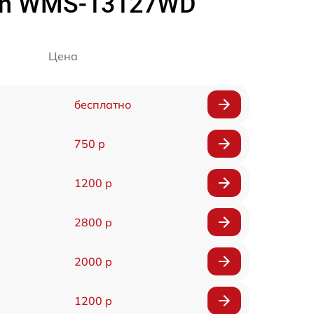
an WMS-13127WD
Цена
бесплатно
750 р
1200 р
2800 р
2000 р
1200 р