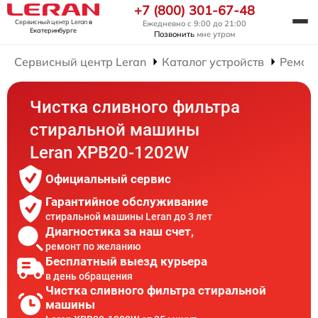
+7 (800) 301-67-48
Сервисный центр Leran
в
Ежедневно с 9:00 до 21:00
Екатеринбурге
Позвонить
мне утром
Сервисный центр Leran
Каталог устройств
Ремон
Чистка сливного фильтра
стиральной машины
Leran XPB20-1202W
Официальный сервис
Гарантийное обслуживание
стиральной машины Leran до 3 лет
Диагностика за наш счет,
ремонт по желанию
Бесплатный выезд курьера
в день обращения
Чистка сливного фильтра стиральной
машины