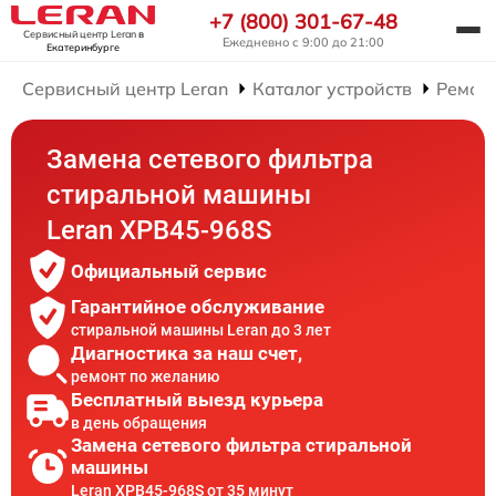
+7 (800) 301-67-48
Сервисный центр Leran
в
Ежедневно с 9:00 до 21:00
Екатеринбурге
Сервисный центр Leran
Каталог устройств
Ремон
Замена сетевого фильтра
стиральной машины
Leran XPB45-968S
Официальный сервис
Гарантийное обслуживание
стиральной машины Leran до 3 лет
Диагностика за наш счет,
ремонт по желанию
Бесплатный выезд курьера
в день обращения
Замена сетевого фильтра стиральной
машины
Leran XPB45-968S от 35 минут