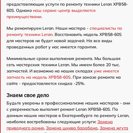
предоставляющих услуги по ремонту техники Leran XPB58-
60S. Однако
наш сервис-центр выделяется
преимуществами
.
Мы ремонтируем Leran. Наши мастера -
специалисты по
ремонту техники Leran
. Восстановить модель XPB58-60S
для мастеров не будет новой задачей. На все виды
проведенных работ у нас имеется гарантия.
Минимальные сроки выполнения ремонта. Мы большая
сеть мастерских техники Leran. Мы имеем более 20 тыс.
запчастей. И возможно на наших складах
уже имеется
запчасть на модель XPB58-60S
. При заказе ремонта на
сайте - предоставляется скидка -25%.
Знаем свое дело
Будьте уверены в профессионализме наших мастеров - они
с уверенностью выполнят ремонт Leran XPB58-60S. По
данным наших мастеров в Екатеринбурге по ремонту Leran,
наиболее востребованы следующие услуги:
Замена
приводного ремня
,
Замена шкива барабана
,
Замена жгута