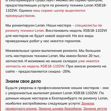
В Екатеринбурге существует множество сервис-центров,
предоставляющих услуги по ремонту техники Leran XSB18-
1102W. Однако
наш сервис-центр выделяется
преимуществами
.
Мы ремонтируем Leran. Наши мастера -
специалисты по
ремонту техники Leran
. Восстановить модель XSB18-1102W
для мастеров не будет новой задачей. На все виды
проведенных работ у нас имеется гарантия.
Минимальные сроки выполнения ремонта. Мы большая
сеть мастерских техники Leran. Мы имеем более 20 тыс.
запчастей. И возможно на наших складах
уже имеется
запчасть на модель XSB18-1102W
. При заказе ремонта на
сайте - предоставляется скидка -25%.
Знаем свое дело
Будьте уверены в профессионализме наших мастеров - они
с уверенностью выполнят ремонт Leran XSB18-1102W. По
данным наших мастеров в Екатеринбурге по ремонту Leran,
наиболее востребованы следующие услуги:
Замена
приводного ремня
,
Замена шкива барабана
,
Замена жгута